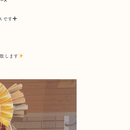
ース
スです
い致します