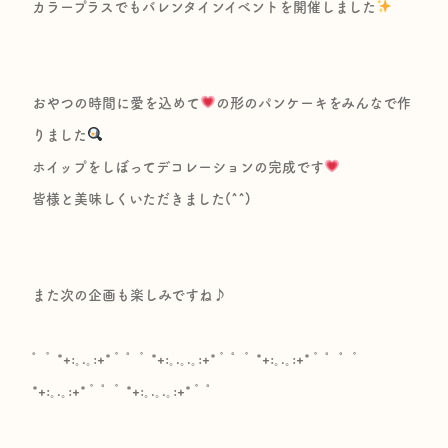
カラープラスでもバレンタインイベントを開催しました
おやつの時間に愛を込めて
の形のパンケーキをみんなで作
りました
ホイップをしぼってデコレーションの完成です
皆様と美味しくいただきました(^^)
また次の企画も楽しみですね♪
゜ﾟ *+:｡.｡:+* ﾟ ゜ﾟ *+:｡.｡.｡:+* ﾟ ゜ﾟ *+:｡.｡:+* ﾟ ゜゜ﾟ
*+:｡.｡:+* ﾟ ゜ﾟ *+:｡.｡.｡:+* ﾟ ゜